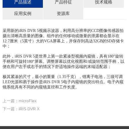
产品描述
产品特征
技术规格
应用实例
资源库
采用新的iRIS DVR 5视频示波器，利用高分辨率的CCD图像传感器拍
摄出清晰高质量的图像。组件的任何移动或微量的泄露都会显示在
12.7厘米（5英寸）大的VGA屏幕上，并保存到高达32GB的SD存储卡
中；
此外，iRIS DVR 5是世界上第一款紧凑型视频内窥镜，具有180°旋转
手柄和可旋转180°屏幕。调整屏幕以优化视图和/或旋转范围手柄，以
便在用户左手或右手的情况下舒适地操作远端的末端适配器；
极其紧凑的尺寸，最小的重量（1.35千克），锂离子电池，三级可调
LED光源和易于操作是iRIS DVR 5电子内窥镜的突出特点。电子内窥
镜系统具有不同的内窥镜直径和工作长度。
上一篇：microFlex
下一篇：iRIS DVR X